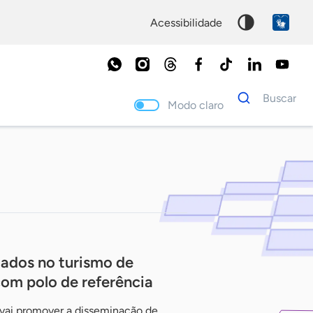
acessibilidade
Dados
Buscar
para
Modo claro
busca
Palavra
chave
ados no turismo de
om polo de referência
a vai promover a disseminação de