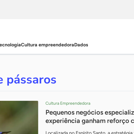
ecnologia
Cultura empreendedora
Dados
e pássaros
Cultura Empreendedora
Pequenos negócios especializ
experiência ganham reforço c
Localizada no Espírito Santo, a estratégi