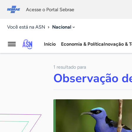
Fale
Acessibilidade
conosco
0
Acesse o Portal Sebrae
9
Nacional
Você está na ASN
Início
Economia & Política
Inovação & T
Agência
Sebrae
1 resultado para
de
Observação d
Notícias