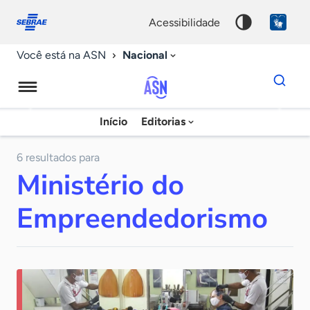
Fale
Acessibilidade
conosco
0
acessibilidade
9
Nacional
Você está na ASN
Dados
para
busca
Agência
Início
Editorias
Palavra
Sebrae
chave
de
6 resultados para
Ministério do
Notícias
Empreendedorismo