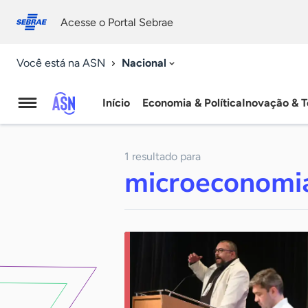
Fale
Acessibilidade
conosco
0
Acesse o Portal Sebrae
9
Nacional
Você está na ASN
Início
Economia & Política
Inovação & T
Agência
Sebrae
1 resultado para
de
microeconomi
Notícias