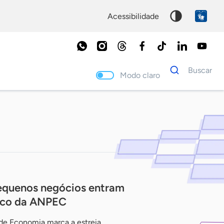
acessibilidade
Dados
Buscar
para
Modo claro
busca
Palavra
chave
pequenos negócios entram
ico da ANPEC
 de Economia marca a estreia