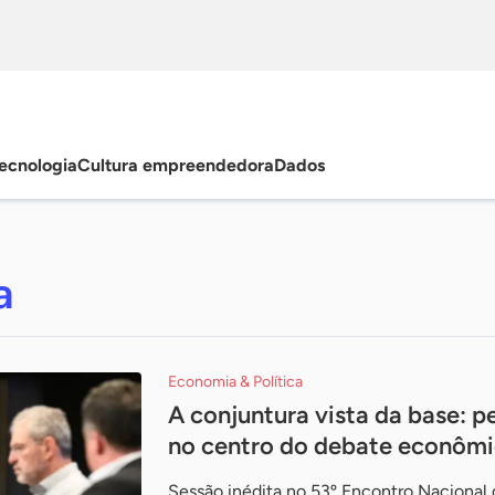
ecnologia
Cultura empreendedora
Dados
a
Economia & Política
A conjuntura vista da base: 
no centro do debate econôm
Sessão inédita no 53º Encontro Nacional