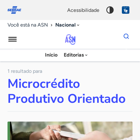
Fale
Acessibilidade
conosco
0
acessibilidade
9
Nacional
Você está na ASN
Dados
para
busca
Agência
Início
Editorias
Palavra
Sebrae
chave
de
1 resultado para
Microcrédito
Notícias
Produtivo Orientado