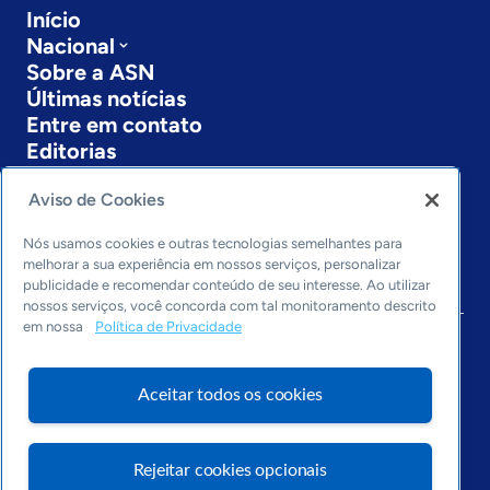
Início
Nacional
Sobre a ASN
Últimas notícias
Entre em contato
Editorias
Economia & Política
Aviso de Cookies
Inovação & Tecnologia
Cultura empreendedora
Nós usamos cookies e outras tecnologias semelhantes para
melhorar a sua experiência em nossos serviços, personalizar
Dados
publicidade e recomendar conteúdo de seu interesse. Ao utilizar
Arquivo
nossos serviços, você concorda com tal monitoramento descrito
em nossa
Política de Privacidade
Aceitar todos os cookies
Rejeitar cookies opcionais