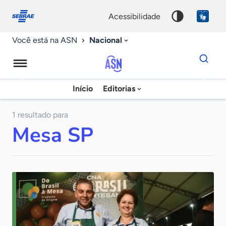
Fale
Acessibilidade
conosco
0
acessibilidade
9
Nacional
Você está na ASN
Dados
para
busca
Agência
Início
Editorias
Palavra
Sebrae
chave
de
1 resultado para
Mesa SP
Notícias