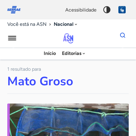
Fale
Acessibilidade
conosco
0
acessibilidade
9
Nacional
Você está na ASN
Dados
para
busca
Agência
Início
Editorias
Palavra
Sebrae
chave
de
1 resultado para
Mato Groso
Notícias