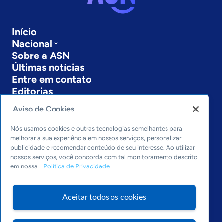
Início
Nacional
Sobre a ASN
Últimas notícias
Entre em contato
Editorias
Aviso de Cookies
Economia & Política
Inovação & Tecnologia
Nós usamos cookies e outras tecnologias semelhantes para
Cultura empreendedora
melhorar a sua experiência em nossos serviços, personalizar
Dados
publicidade e recomendar conteúdo de seu interesse. Ao utilizar
Arquivo
nossos serviços, você concorda com tal monitoramento descrito
em nossa
Política de Privacidade
Aceitar todos os cookies