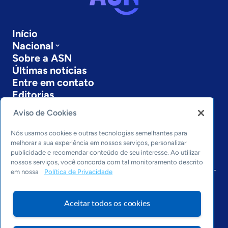
Início
Nacional
Sobre a ASN
Últimas notícias
Entre em contato
Editorias
Aviso de Cookies
Economia & Política
Inovação & Tecnologia
Nós usamos cookies e outras tecnologias semelhantes para
Cultura empreendedora
melhorar a sua experiência em nossos serviços, personalizar
Dados
publicidade e recomendar conteúdo de seu interesse. Ao utilizar
Arquivo
nossos serviços, você concorda com tal monitoramento descrito
em nossa
Política de Privacidade
Aceitar todos os cookies