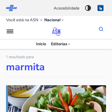
Fale
Acessibilidade
conosco
0
acessibilidade
9
Nacional
Você está na ASN
Dados
para
busca
Agência
Início
Editorias
Palavra
Sebrae
chave
de
1 resultado para
marmita
Notícias