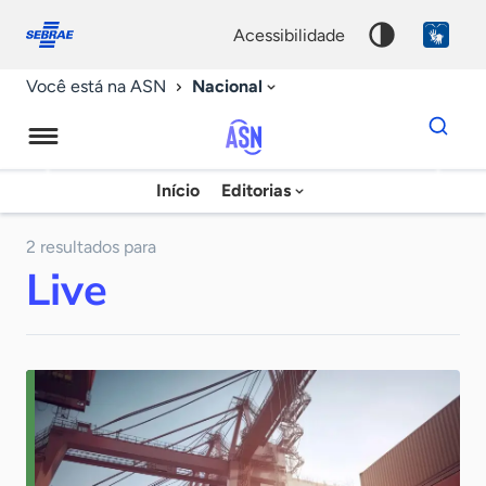
Fale
Acessibilidade
conosco
0
acessibilidade
9
Nacional
Você está na ASN
Dados
para
busca
Agência
Início
Editorias
Palavra
Sebrae
chave
de
2 resultados para
Live
Notícias