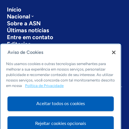
Início
Nacional
Sobre a ASN
Últimas notícias
Entre em contato
Editorias
Aviso de Cookies
Economia & Política
Inovação & Tecnologia
Nós usamos cookies e outras tecnologias semelhantes para
Cultura empreendedora
melhorar a sua experiência em nossos serviços, personalizar
publicidade e recomendar conteúdo de seu interesse. Ao utilizar
Dados
nossos serviços, você concorda com tal monitoramento descrito
Arquivo
em nossa
Política de Privacidade
Aceitar todos os cookies
Rejeitar cookies opcionais