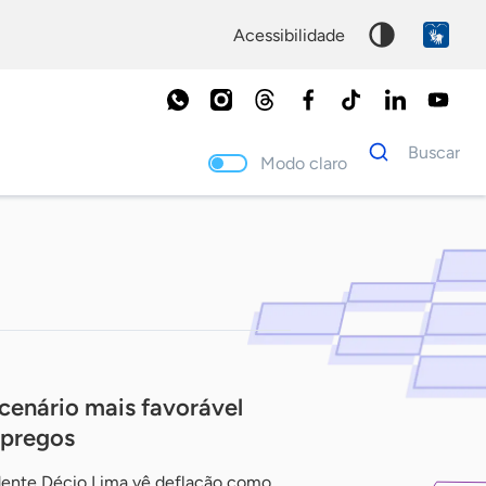
acessibilidade
Dados
Buscar
para
Modo claro
busca
Palavra
chave
cenário mais favorável
mpregos
idente Décio Lima vê deflação como