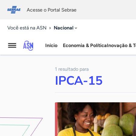
Fale
Acessibilidade
conosco
0
Acesse o Portal Sebrae
9
Nacional
Você está na ASN
Início
Economia & Política
Inovação & T
Agência
Sebrae
1 resultado para
de
IPCA-15
Notícias