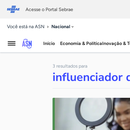
Fale
Acessibilidade
conosco
0
Acesse o Portal Sebrae
9
Nacional
Você está na ASN
Início
Economia & Política
Inovação & T
Agência
Sebrae
3 resultados para
de
influenciador d
Notícias