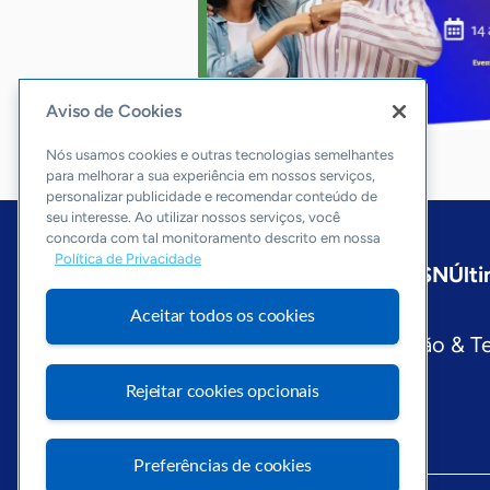
Aviso de Cookies
Nós usamos cookies e outras tecnologias semelhantes
para melhorar a sua experiência em nossos serviços,
personalizar publicidade e recomendar conteúdo de
seu interesse. Ao utilizar nossos serviços, você
concorda com tal monitoramento descrito em nossa
Política de Privacidade
Início
Nacional
Sobre a ASN
Últi
Editorias
Aceitar todos os cookies
Economia & Política
Inovação & T
Visite o Portal Sebrae
Rejeitar cookies opcionais
Preferências de cookies