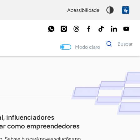
acessibilidade
Dados
Buscar
para
Modo claro
busca
Palavra
chave
l, influenciadores
itar como empreendedores
to, Sebrae buscará novas soluções no