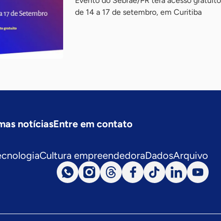
Evento do Sebrae/PR terá acesso gratuit
de 14 a 17 de setembro, em Curitiba
mas notícias
Entre em contato
ecnologia
Cultura empreendedora
Dados
Arquivo