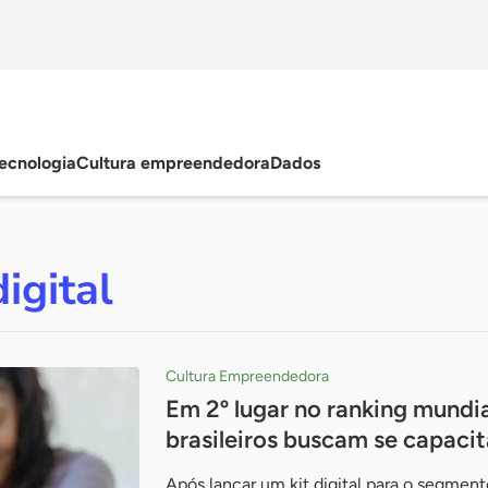
ecnologia
Cultura empreendedora
Dados
igital
Cultura Empreendedora
Em 2º lugar no ranking mundia
brasileiros buscam se capac
Após lançar um kit digital para o segmen