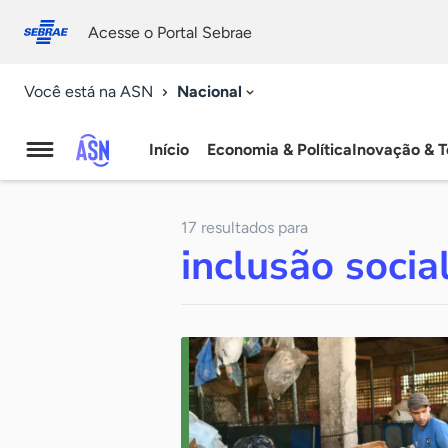
Fale
Acessibilidade
conosco
0
Acesse o Portal Sebrae
9
Nacional
Você está na ASN
Início
Economia & Política
Inovação & T
Agência
Sebrae
17 resultados para
de
inclusão socia
Notícias