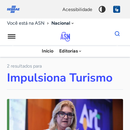
Fale
Acessibilidade
conosco
0
acessibilidade
9
Nacional
Você está na ASN
Dados
para
busca
Agência
Início
Editorias
Palavra
Sebrae
chave
de
2 resultados para
Impulsiona Turismo
Notícias