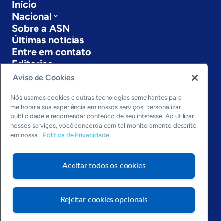
Início
Nacional
Sobre a ASN
Últimas notícias
Entre em contato
Editorias
Aviso de Cookies
Economia & Política
Inovação & Tecnologia
Nós usamos cookies e outras tecnologias semelhantes para
Cultura empreendedora
melhorar a sua experiência em nossos serviços, personalizar
publicidade e recomendar conteúdo de seu interesse. Ao utilizar
Dados
nossos serviços, você concorda com tal monitoramento descrito
Arquivo
em nossa
Política de Privacidade
Aceitar todos os cookies
Rejeitar cookies opcionais