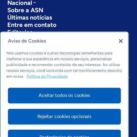
Nacional
Sobre a ASN
Últimas notícias
Entre em contato
Editorias
Aviso de Cookies
Economia & Política
Inovação & Tecnologia
Nós usamos cookies e outras tecnologias semelhantes para
Cultura empreendedora
melhorar a sua experiência em nossos serviços, personalizar
publicidade e recomendar conteúdo de seu interesse. Ao utilizar
Dados
nossos serviços, você concorda com tal monitoramento descrito
Arquivo
em nossa
Política de Privacidade
Aceitar todos os cookies
Rejeitar cookies opcionais