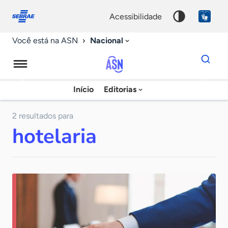
Fale
Acessibilidade
conosco
0
acessibilidade
9
Nacional
Você está na ASN
Dados
para
busca
Agência
Início
Editorias
Palavra
Sebrae
chave
de
2 resultados para
hotelaria
Notícias