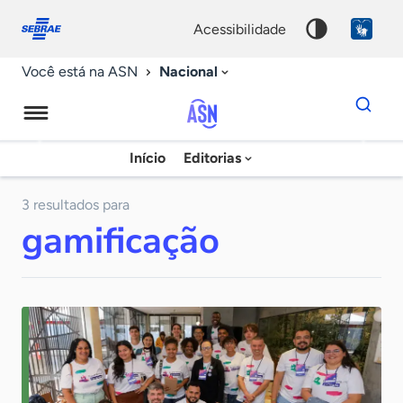
Fale
Acessibilidade
conosco
0
acessibilidade
9
Nacional
Você está na ASN
Dados
para
busca
Agência
Início
Editorias
Palavra
Sebrae
chave
de
3 resultados para
gamificação
Notícias