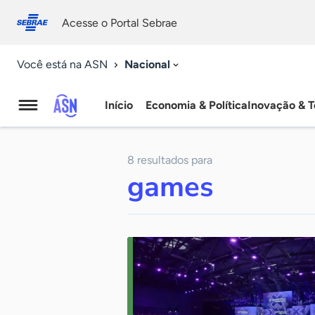
Fale
Acessibilidade
conosco
0
Acesse o Portal Sebrae
9
Nacional
Você está na ASN
Início
Economia & Política
Inovação & T
Agência
Sebrae
8 resultados para
de
games
Notícias