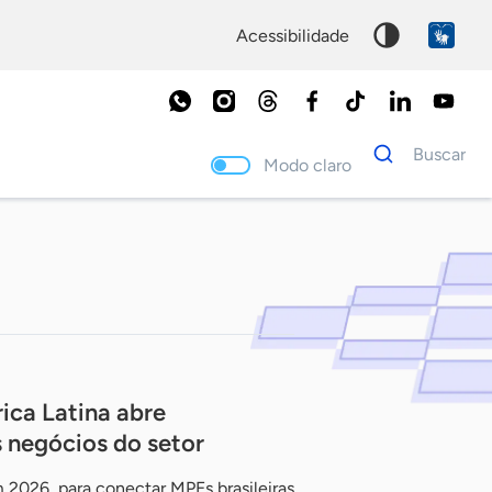
acessibilidade
Dados
Buscar
para
Modo claro
busca
Palavra
chave
ica Latina abre
 negócios do setor
 2026, para conectar MPEs brasileiras