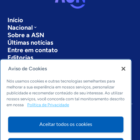
Início
Nacional
Sobre a ASN
Últimas notícias
Entre em contato
Editorias
Aviso de Cookies
Economia & Política
Inovação & Tecnologia
Nós usamos cookies e outras tecnologias semelhantes para
Cultura empreendedora
melhorar a sua experiência em nossos serviços, personalizar
Dados
publicidade e recomendar conteúdo de seu interesse. Ao utilizar
Arquivo
nossos serviços, você concorda com tal monitoramento descrito
em nossa
Política de Privacidade
Aceitar todos os cookies