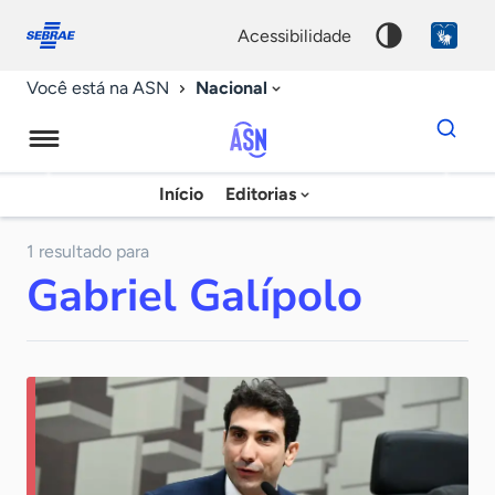
Fale
Acessibilidade
conosco
0
acessibilidade
9
Nacional
Você está na ASN
Dados
para
busca
Agência
Início
Editorias
Palavra
Sebrae
chave
de
1 resultado para
Gabriel Galípolo
Notícias