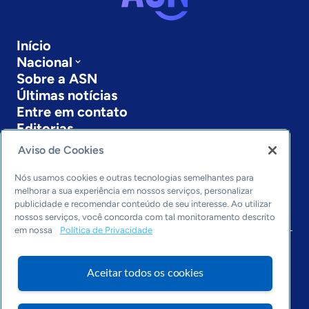
Início
Nacional
Sobre a ASN
Últimas notícias
Entre em contato
Editorias
Aviso de Cookies
Economia & Política
Inovação & Tecnologia
Nós usamos cookies e outras tecnologias semelhantes para
Cultura empreendedora
melhorar a sua experiência em nossos serviços, personalizar
Dados
publicidade e recomendar conteúdo de seu interesse. Ao utilizar
nossos serviços, você concorda com tal monitoramento descrito
Arquivo
em nossa
Política de Privacidade
Aceitar todos os cookies