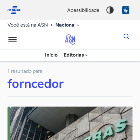
Fale
Acessibilidade
conosco
0
acessibilidade
9
Nacional
Você está na ASN
Dados
para
busca
Agência
Início
Editorias
Palavra
Sebrae
chave
de
1 resultado para
forncedor
Notícias