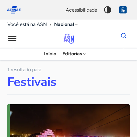
Fale
Acessibilidade
conosco
0
acessibilidade
9
Nacional
Você está na ASN
Dados
para
busca
Agência
Início
Editorias
Palavra
Sebrae
chave
de
1 resultado para
Festivais
Notícias