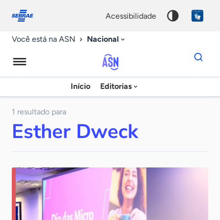
Fale
Acessibilidade
conosco
0
acessibilidade
9
Nacional
Você está na ASN
Dados
para
busca
Agência
Início
Editorias
Palavra
Sebrae
chave
de
1 resultado para
Esther Dweck
Notícias