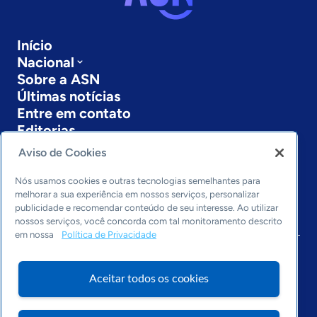
Início
Nacional
Sobre a ASN
Últimas notícias
Entre em contato
Editorias
Aviso de Cookies
Economia & Política
Inovação & Tecnologia
Nós usamos cookies e outras tecnologias semelhantes para
Cultura empreendedora
melhorar a sua experiência em nossos serviços, personalizar
Dados
publicidade e recomendar conteúdo de seu interesse. Ao utilizar
nossos serviços, você concorda com tal monitoramento descrito
Arquivo
em nossa
Política de Privacidade
Aceitar todos os cookies