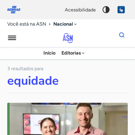
Fale
Acessibilidade
conosco
0
acessibilidade
9
Nacional
Você está na ASN
Dados
para
busca
Agência
Início
Editorias
Palavra
Sebrae
chave
de
3 resultados para
equidade
Notícias