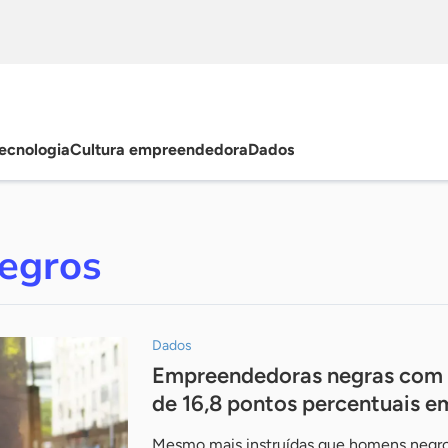
ecnologia
Cultura empreendedora
Dados
egros
Dados
Empreendedoras negras com E
de 16,8 pontos percentuais e
Mesmo mais instruídas que homens negro