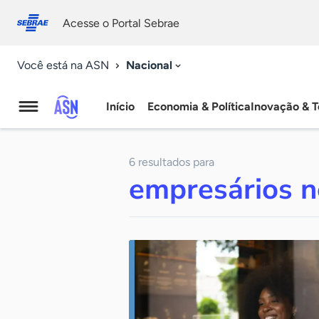
Fale
Acessibilidade
conosco
0
Acesse o Portal Sebrae
9
Nacional
Você está na ASN
Início
Economia & Política
Inovação & T
Agência
Sebrae
6 resultados para
de
empresários n
Notícias