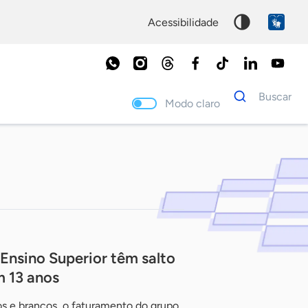
acessibilidade
Dados
Buscar
para
Modo claro
busca
Palavra
chave
nsino Superior têm salto
m 13 anos
s e brancos, o faturamento do grupo