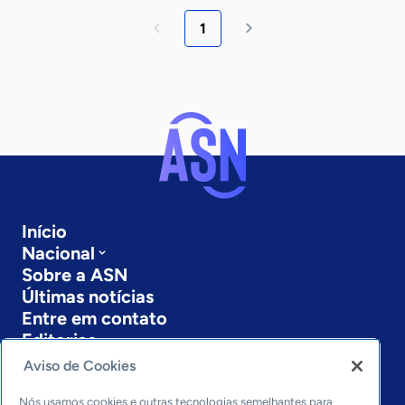
1
Início
Nacional
Sobre a ASN
Últimas notícias
Entre em contato
Editorias
Aviso de Cookies
Economia & Política
Inovação & Tecnologia
Nós usamos cookies e outras tecnologias semelhantes para