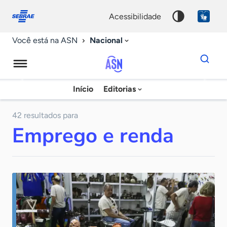
Fale
Acessibilidade
conosco
0
acessibilidade
9
Nacional
Você está na ASN
Dados
para
busca
Agência
Início
Editorias
Palavra
Sebrae
chave
de
42 resultados para
Emprego e renda
Notícias