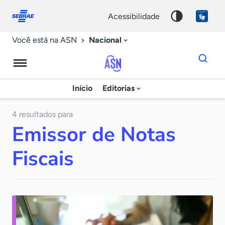
Fale
Acessibilidade
conosco
0
acessibilidade
9
Nacional
Você está na ASN
Dados
para
busca
Agência
Início
Editorias
Palavra
Sebrae
chave
de
4 resultados para
Emissor de Notas
Notícias
Fiscais