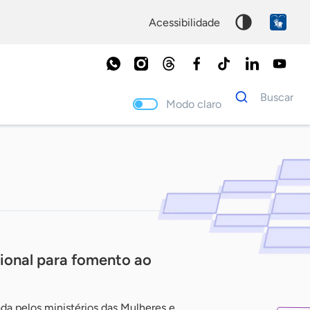
acessibilidade
Dados
Buscar
para
Modo claro
busca
Palavra
chave
cional para fomento ao
da pelos ministérios das Mulheres e