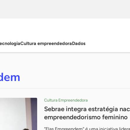
ecnologia
Cultura empreendedora
Dados
ndem
Cultura Empreendedora
Sebrae integra estratégia na
empreendedorismo feminino
”Elas Empreendem” é uma iniciativa lidera