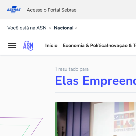
Fale
Acessibilidade
conosco
0
Acesse o Portal Sebrae
9
Nacional
Você está na ASN
Início
Economia & Política
Inovação & T
Agência
Sebrae
1 resultado para
de
Elas Empree
Notícias