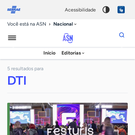
Fale
Acessibilidade
conosco
0
acessibilidade
9
Nacional
Você está na ASN
Dados
para
busca
Agência
Início
Editorias
Palavra
Sebrae
chave
de
5 resultados para
DTI
Notícias