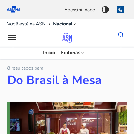
Fale
Acessibilidade
conosco
0
acessibilidade
9
Nacional
Você está na ASN
Dados
para
busca
Agência
Início
Editorias
Palavra
Sebrae
chave
de
8 resultados para
Do Brasil à Mesa
Notícias