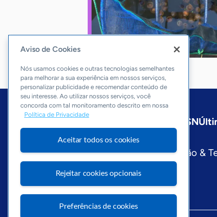
Aviso de Cookies
Nós usamos cookies e outras tecnologias semelhantes
para melhorar a sua experiência em nossos serviços,
personalizar publicidade e recomendar conteúdo de
seu interesse. Ao utilizar nossos serviços, você
concorda com tal monitoramento descrito em nossa
Política de Privacidade
Início
Nacional
Sobre a ASN
Últi
Editorias
Aceitar todos os cookies
Economia & Política
Inovação & T
Visite o Portal Sebrae
Rejeitar cookies opcionais
Preferências de cookies