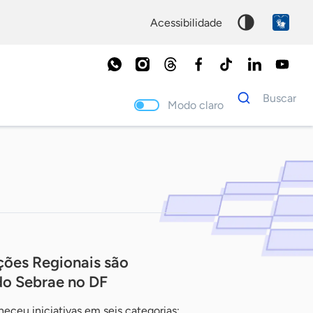
acessibilidade
Dados
Buscar
para
Modo claro
busca
Palavra
chave
ções Regionais são
o Sebrae no DF
eceu iniciativas em seis categorias;