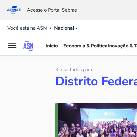
Fale
Acessibilidade
conosco
0
Acesse o Portal Sebrae
9
Nacional
Você está na ASN
Início
Economia & Política
Inovação & T
Agência
Sebrae
3 resultados para
de
Distrito Feder
Notícias