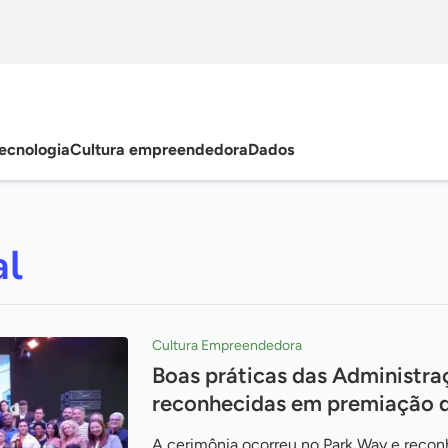
ecnologia
Cultura empreendedora
Dados
al
Cultura Empreendedora
Boas práticas das Administra
reconhecidas em premiação d
A cerimônia ocorreu no Park Way e reconh