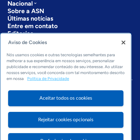
Nacional
Sobre a ASN
Últimas notícias
Entre em contato
Editorias
Aviso de Cookies
Economia & Política
Inovação & Tecnologia
Nós usamos cookies e outras tecnologias semelhantes para
Cultura empreendedora
melhorar a sua experiência em nossos serviços, personalizar
publicidade e recomendar conteúdo de seu interesse. Ao utilizar
Dados
nossos serviços, você concorda com tal monitoramento descrito
Arquivo
em nossa
Política de Privacidade
Aceitar todos os cookies
Rejeitar cookies opcionais