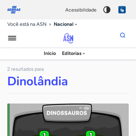
Fale
Acessibilidade
conosco
0
acessibilidade
9
Nacional
Você está na ASN
Dados
para
busca
Agência
Início
Editorias
Palavra
Sebrae
chave
de
2 resultados para
Dinolândia
Notícias