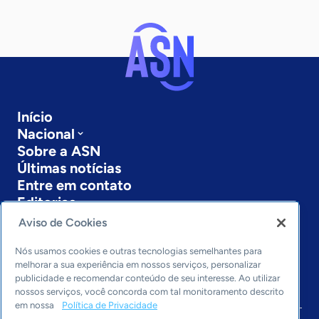
Início
Nacional
Sobre a ASN
Últimas notícias
Entre em contato
Editorias
Aviso de Cookies
Economia & Política
Inovação & Tecnologia
Nós usamos cookies e outras tecnologias semelhantes para
Cultura empreendedora
melhorar a sua experiência em nossos serviços, personalizar
publicidade e recomendar conteúdo de seu interesse. Ao utilizar
Dados
nossos serviços, você concorda com tal monitoramento descrito
Arquivo
em nossa
Política de Privacidade