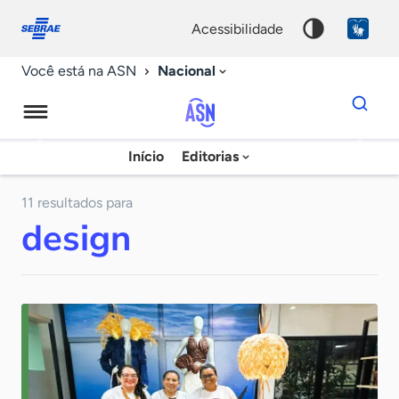
Fale
Acessibilidade
conosco
0
acessibilidade
9
Nacional
Você está na ASN
Dados
para
busca
Agência
Início
Editorias
Palavra
Sebrae
chave
de
11 resultados para
design
Notícias