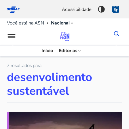
Fale
Acessibilidade
conosco
0
acessibilidade
9
Nacional
Você está na ASN
Dados
para
busca
Agência
Início
Editorias
Palavra
Sebrae
chave
de
7 resultados para
desenvolimento
Notícias
sustentável