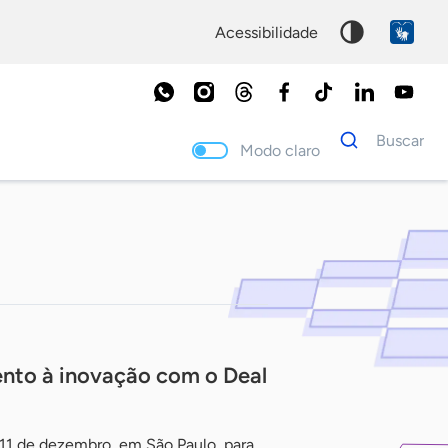
acessibilidade
Dados
Buscar
para
Modo claro
busca
Palavra
chave
ento à inovação com o Deal
 11 de dezembro, em São Paulo, para