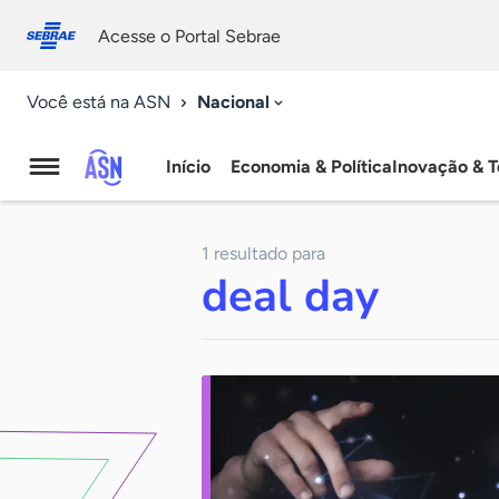
Fale
Acessibilidade
conosco
0
Acesse o Portal Sebrae
9
Nacional
Você está na ASN
Início
Economia & Política
Inovação & T
Agência
Sebrae
1 resultado para
de
deal day
Notícias