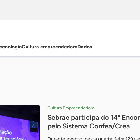
ecnologia
Cultura empreendedora
Dados
Cultura Empreendedora
Sebrae participa do 14º Enco
pelo Sistema Confea/Crea
Durante evento, nesta quarta-feira (29), e