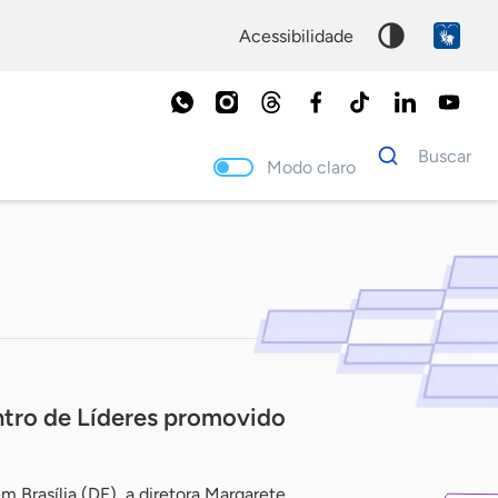
acessibilidade
Dados
Buscar
para
Modo claro
busca
Palavra
chave
ntro de Líderes promovido
m Brasília (DF), a diretora Margarete