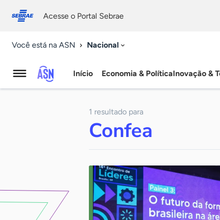
Fale
Acessibilidade
conosco
0
Acesse o Portal Sebrae
9
Nacional
Você está na ASN
Início
Economia & Política
Inovação & T
Agência
Sebrae
1 resultado para
de
Confea
Notícias