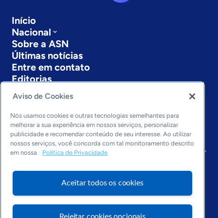
Início
Nacional
Sobre a ASN
Últimas notícias
Entre em contato
Editorias
Aviso de Cookies
Economia & Política
Inovação & Tecnologia
Nós usamos cookies e outras tecnologias semelhantes para
Cultura empreendedora
melhorar a sua experiência em nossos serviços, personalizar
Dados
publicidade e recomendar conteúdo de seu interesse. Ao utilizar
Arquivo
nossos serviços, você concorda com tal monitoramento descrito
em nossa
Política de Privacidade
Aceitar todos os cookies
Rejeitar cookies opcionais