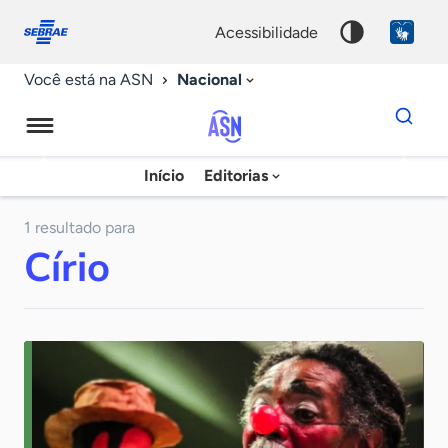
Fale
Acessibilidade
conosco
0
acessibilidade
9
Nacional
Você está na ASN
Dados
para
busca
Agência
Início
Editorias
Palavra
Sebrae
chave
de
1 resultado para
Círio
Notícias