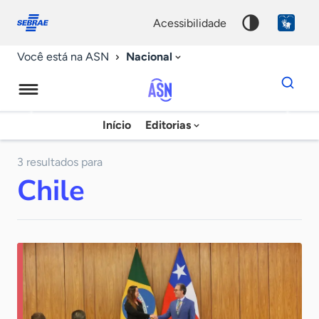
Fale
Acessibilidade
conosco
0
acessibilidade
9
Nacional
Você está na ASN
Dados
para
busca
Agência
Início
Editorias
Palavra
Sebrae
chave
de
3 resultados para
Chile
Notícias