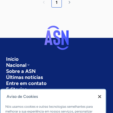
1
Início
Nacional
Sobre a ASN
Últimas notícias
Entre em contato
Editorias
Aviso de Cookies
Economia & Política
Inovação & Tecnologia
Nós usamos cookies e outras tecnologias semelhantes para
Cultura empreendedora
melhorar a sua experiência em nossos serviços, personalizar