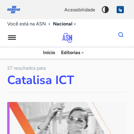
Fale
Acessibilidade
conosco
0
acessibilidade
9
Nacional
Você está na ASN
Dados
para
busca
Agência
Início
Editorias
Palavra
Sebrae
chave
de
27 resultados para
Catalisa ICT
Notícias