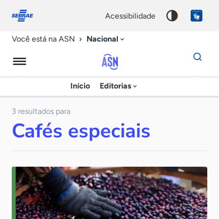
Fale
Acessibilidade
conosco
0
acessibilidade
9
Nacional
Você está na ASN
Dados
para
busca
Agência
Início
Editorias
Palavra
Sebrae
chave
de
3 resultados para
Cafés especiais
Notícias