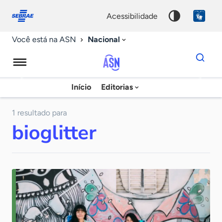
Fale
Acessibilidade
conosco
0
acessibilidade
9
Nacional
Você está na ASN
Dados
para
busca
Agência
Início
Editorias
Palavra
Sebrae
chave
de
1 resultado para
bioglitter
Notícias