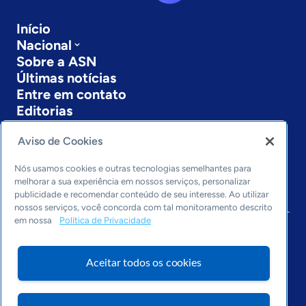
Início
Nacional
Sobre a ASN
Últimas notícias
Entre em contato
Editorias
Economia & Política
Aviso de Cookies
Inovação & Tecnologia
Cultura empreendedora
Nós usamos cookies e outras tecnologias semelhantes para
melhorar a sua experiência em nossos serviços, personalizar
Dados
publicidade e recomendar conteúdo de seu interesse. Ao utilizar
Arquivo
nossos serviços, você concorda com tal monitoramento descrito
em nossa
Política de Privacidade
Aceitar todos os cookies