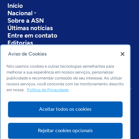
Início
Nacional
Sobre a ASN
Últimas notícias
Entre em contato
Editorias
Aviso de Cookies
Economia & Política
Inovação & Tecnologia
Nós usamos cookies e outras tecnologias semelhantes para
Cultura empreendedora
melhorar a sua experiência em nossos serviços, personalizar
Dados
publicidade e recomendar conteúdo de seu interesse. Ao utilizar
Arquivo
nossos serviços, você concorda com tal monitoramento descrito
em nossa
Política de Privacidade
Aceitar todos os cookies
Rejeitar cookies opcionais