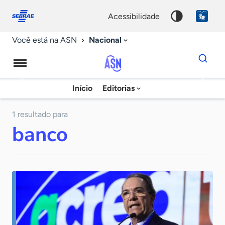
Fale
Acessibilidade
conosco
0
acessibilidade
9
Nacional
Você está na ASN
Dados
para
busca
Agência
Início
Editorias
Palavra
Sebrae
chave
de
1 resultado para
banco
Notícias