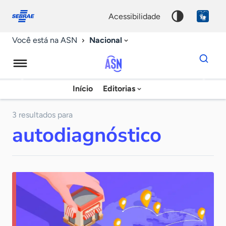
Fale
Acessibilidade
conosco
0
acessibilidade
9
Nacional
Você está na ASN
Dados
para
busca
Agência
Início
Editorias
Palavra
Sebrae
chave
de
3 resultados para
autodiagnóstico
Notícias