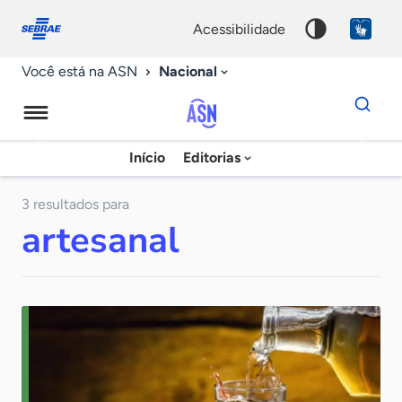
Fale
Acessibilidade
conosco
0
acessibilidade
9
Nacional
Você está na ASN
Dados
para
busca
Agência
Início
Editorias
Palavra
Sebrae
chave
de
3 resultados para
artesanal
Notícias