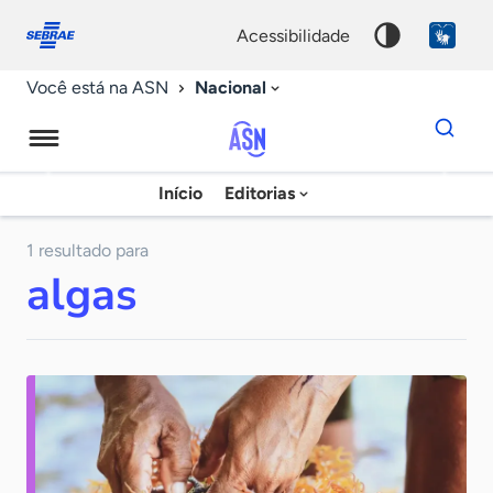
Fale
Acessibilidade
conosco
0
acessibilidade
9
Nacional
Você está na ASN
Dados
para
busca
Agência
Início
Editorias
Palavra
Sebrae
chave
de
1 resultado para
algas
Notícias