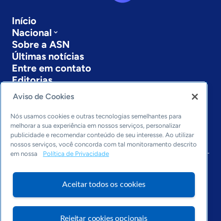
Início
Nacional
Sobre a ASN
Últimas notícias
Entre em contato
Editorias
Aviso de Cookies
Economia & Política
Inovação & Tecnologia
Nós usamos cookies e outras tecnologias semelhantes para
Cultura empreendedora
melhorar a sua experiência em nossos serviços, personalizar
Dados
publicidade e recomendar conteúdo de seu interesse. Ao utilizar
nossos serviços, você concorda com tal monitoramento descrito
Arquivo
em nossa
Política de Privacidade
Aceitar todos os cookies
Rejeitar cookies opcionais