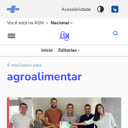
Fale
Acessibilidade
conosco
0
acessibilidade
9
Nacional
Você está na ASN
Dados
para
busca
Agência
Início
Editorias
Palavra
Sebrae
chave
de
4 resultados para
agroalimentar
Notícias