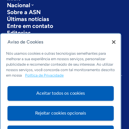
Nacional
Sobre a ASN
Últimas notícias
Entre em contato
Editorias
Aviso de Cookies
Economia & Política
Inovação & Tecnologia
Nós usamos cookies e outras tecnologias semelhantes para
Cultura empreendedora
melhorar a sua experiência em nossos serviços, personalizar
Dados
publicidade e recomendar conteúdo de seu interesse. Ao utilizar
nossos serviços, você concorda com tal monitoramento descrito
Arquivo
em nossa
Política de Privacidade
Aceitar todos os cookies
Rejeitar cookies opcionais