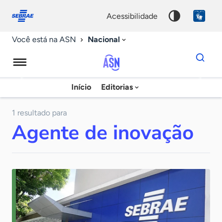
Fale
Acessibilidade
conosco
0
acessibilidade
9
Nacional
Você está na ASN
Dados
para
busca
Agência
Início
Editorias
Palavra
Sebrae
chave
de
1 resultado para
Agente de inovação
Notícias