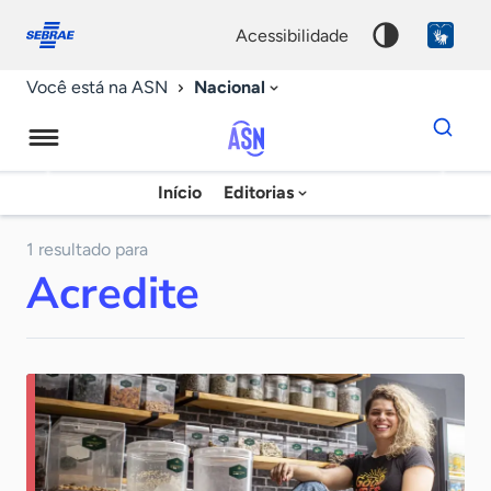
Fale
Acessibilidade
conosco
0
acessibilidade
9
Nacional
Você está na ASN
Dados
para
busca
Agência
Início
Editorias
Palavra
Sebrae
chave
de
1 resultado para
Acredite
Notícias