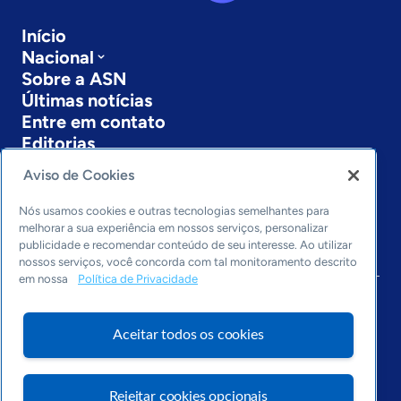
Início
Nacional
Sobre a ASN
Últimas notícias
Entre em contato
Editorias
Aviso de Cookies
Economia & Política
Inovação & Tecnologia
Nós usamos cookies e outras tecnologias semelhantes para
Cultura empreendedora
melhorar a sua experiência em nossos serviços, personalizar
Dados
publicidade e recomendar conteúdo de seu interesse. Ao utilizar
Arquivo
nossos serviços, você concorda com tal monitoramento descrito
em nossa
Política de Privacidade
Aceitar todos os cookies
Rejeitar cookies opcionais