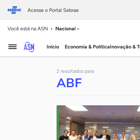
Fale
Acessibilidade
conosco
0
Acesse o Portal Sebrae
9
Nacional
Você está na ASN
Início
Economia & Política
Inovação & T
Agência
Sebrae
2 resultados para
de
ABF
Notícias