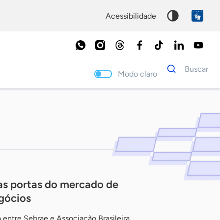
acessibilidade
Dados
Buscar
para
Modo claro
busca
Palavra
chave
 as portas do mercado de
gócios
o entre Sebrae e Associação Brasileira