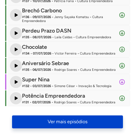
Economia & Política
#
137
•
10/07/2026
•
Patrícia Faria
•
Cultura Empreendedora
Brechó Carbono
Inovação & Tecnologia
#
136
•
09/07/2026
•
Jenny Sayaka Komatsu
•
Cultura
Empreendedora
Data
Perdeu Prazo DASN
#
135
•
08/07/2026
•
Laila Caldas
•
Cultura Empreendedora
Chocolate
Ordenar por
#
134
•
07/07/2026
•
Victor Ferreira
•
Cultura Empreendedora
Aniversário Sebrae
Mais recentes
#
135
•
06/07/2026
•
Rodrigo Soares
•
Cultura Empreendedora
Mais relevantes
Super Nina
#
132
•
03/07/2026
•
Simone César
•
Inovação & Tecnologia
Confirmar
Potência Empreendedora
#
131
•
02/07/2026
•
Rodrigo Soares
•
Cultura Empreendedora
Navigation
Ver mais episódios