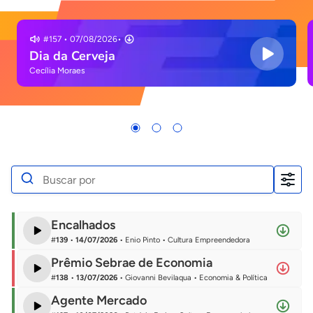
#
157
•
07/08/2026
•
Dia da Cerveja
Cecília Moraes
Filtros
Encalhados
Editorias
#
139
•
14/07/2026
•
Enio Pinto
•
Cultura Empreendedora
Prêmio Sebrae de Economia
Cultura Empreendedora
#
138
•
13/07/2026
•
Giovanni Bevilaqua
•
Economia & Política
Dados
Agente Mercado