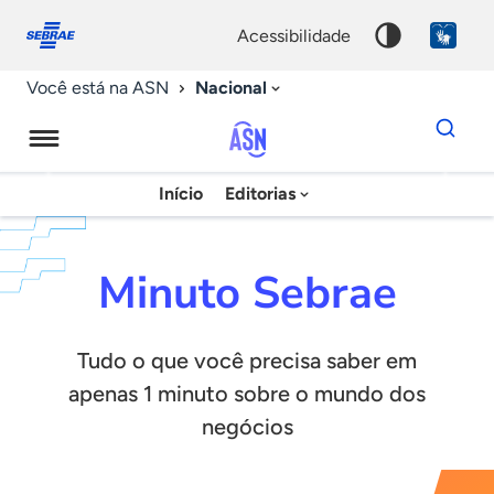
Fale
Acessibilidade
conosco
0
acessibilidade
9
Nacional
Você está na ASN
Dados
para
busca
Agência
Início
Editorias
Palavra
Sebrae
chave
de
Minuto Sebrae
Notícias
Tudo o que você precisa saber em
apenas 1 minuto sobre o mundo dos
negócios