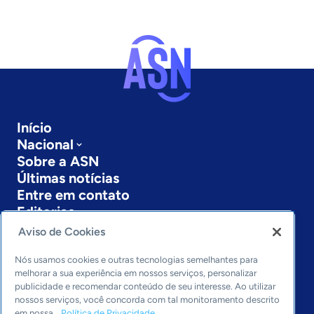
Início
Nacional
Sobre a ASN
Últimas notícias
Entre em contato
Editorias
Aviso de Cookies
Economia & Política
Inovação & Tecnologia
Nós usamos cookies e outras tecnologias semelhantes para
Cultura empreendedora
melhorar a sua experiência em nossos serviços, personalizar
publicidade e recomendar conteúdo de seu interesse. Ao utilizar
Dados
nossos serviços, você concorda com tal monitoramento descrito
Arquivo
em nossa
Política de Privacidade