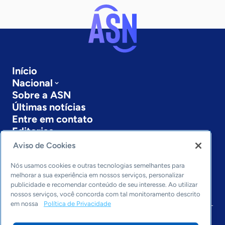
Início
Nacional
Sobre a ASN
Últimas notícias
Entre em contato
Editorias
Aviso de Cookies
Economia & Política
Inovação & Tecnologia
Nós usamos cookies e outras tecnologias semelhantes para
Cultura empreendedora
melhorar a sua experiência em nossos serviços, personalizar
publicidade e recomendar conteúdo de seu interesse. Ao utilizar
Dados
nossos serviços, você concorda com tal monitoramento descrito
Arquivo
em nossa
Política de Privacidade