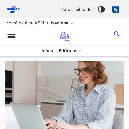
Fale
Acessibilidade
conosco
0
acessibilidade
9
Nacional
Você está na ASN
Dados
para
busca
Agência
Início
Editorias
Palavra
Sebrae
chave
de
Notícias