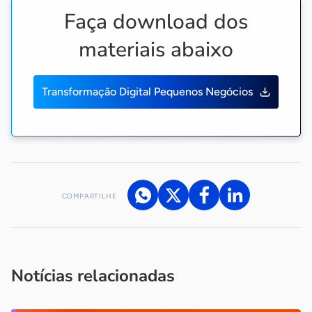
Faça download dos
materiais abaixo
Transformação Digital Pequenos Negócios
COMPARTILHE
Acesse nossos canais de atendimento
Ficou com alguma dúvida?
.
Se
você é um profissional da imprensa, entre em contato pelo
imprensa@sebrae.com.br
fale com a ASN em cada UF
ou
Notícias relacionadas