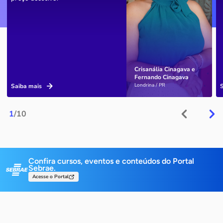
Crisanália Cinagava e
Fernando Cinagava
Londrina / PR
Saiba mais
1
/10
Confira cursos, eventos e conteúdos do Portal
Sebrae.
Acesse o Portal