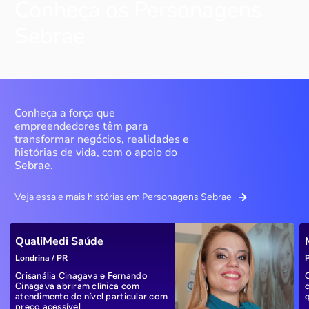
Conheça os Personagens
Sebrae
Conheça a força que
empreendedores têm para
transformar negócios, realidades e
histórias de vida, com o apoio do
Sebrae.
Veja essa e mais histórias em Personagens Sebrae
QualiMedi Saúde
Londrina / PR
P
Crisanália Cinagava e Fernando
Cinagava abriram clínica com
atendimento de nível particular com
preço acessível