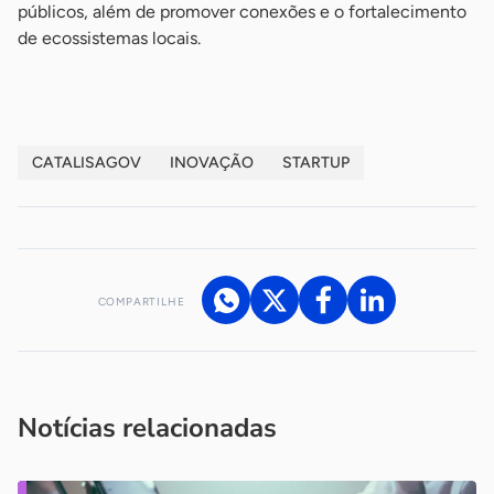
públicos, além de promover conexões e o fortalecimento
de ecossistemas locais.
CATALISAGOV
INOVAÇÃO
STARTUP
COMPARTILHE
Acesse nossos canais de atendimento
Ficou com alguma dúvida?
.
Se
você é um profissional da imprensa, entre em contato pelo
imprensa@sebrae.com.br
fale com a ASN em cada UF
ou
Notícias relacionadas