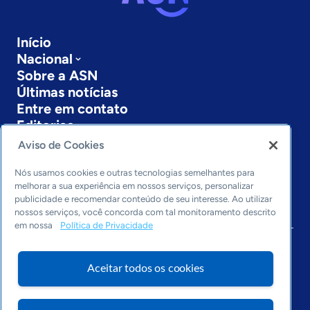
Início
Nacional
Sobre a ASN
Últimas notícias
Entre em contato
Editorias
Aviso de Cookies
Economia & Política
Inovação & Tecnologia
Nós usamos cookies e outras tecnologias semelhantes para
Cultura empreendedora
melhorar a sua experiência em nossos serviços, personalizar
publicidade e recomendar conteúdo de seu interesse. Ao utilizar
Dados
nossos serviços, você concorda com tal monitoramento descrito
Arquivo
em nossa
Política de Privacidade
Aceitar todos os cookies