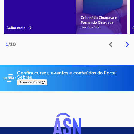
Crisanália Cinagava e
Fernando Cinagava
Londrina / PR
Saiba mais
1
/10
Confira cursos, eventos e conteúdos do Portal
Sebrae.
Acesse o Portal