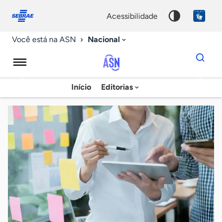
Fale
Acessibilidade
conosco
0
acessibilidade
9
Nacional
Você está na ASN
Dados
para
busca
Agência
Início
Editorias
Palavra
Sebrae
chave
de
Notícias