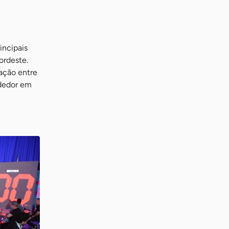
incipais
ordeste.
lação entre
ndedor em