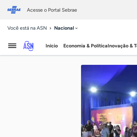
Fale
Acessibilidade
conosco
0
Acesse o Portal Sebrae
9
Nacional
Você está na ASN
Início
Economia & Política
Inovação & T
Agência
Sebrae
de
Notícias