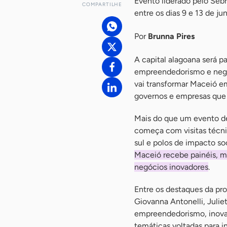
Evento liderado pelo Seb
COMPARTILHE
entre os dias 9 e 13 de ju
Por
Brunna Pires
A capital alagoana será p
empreendedorismo e negó
vai transformar Maceió em
governos e empresas que
Mais do que um evento d
começa com visitas técnic
sul e polos de impacto s
Maceió recebe painéis, me
negócios inovadores
.
Entre os destaques da p
Giovanna Antonelli, Julie
empreendedorismo, inova
temáticas voltadas para in