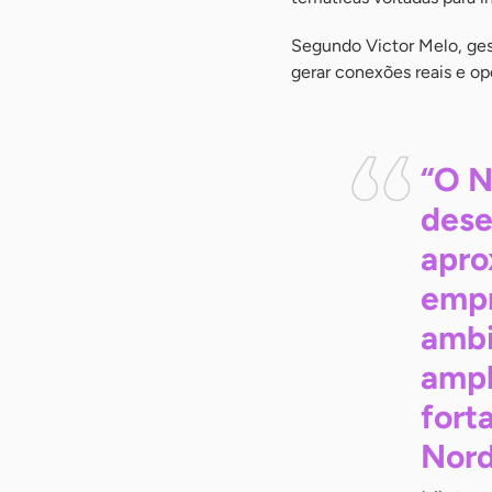
Segundo Victor Melo, ges
gerar conexões reais e op
“O N
dese
apro
empr
ambi
ampl
fort
Nord