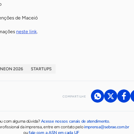
o
venções de Maceió
ormações
neste link
.
NEON 2026
STARTUPS
COMPARTILHE
Acesse nossos canais de atendimento
ou com alguma dúvida?
.
imprensa@sebrae.com.br
rofissional da imprensa, entre em contato pelo
fale com a ASN em cada UF
ou