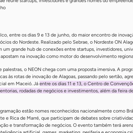
rae reúne startups, investidores e grandes nomes do empreend
nho
alco, entre os dias 9 e 13 de junho, do maior encontro de inovaç
cios do Nordeste. Realizado pelo Sebrae, o Nordeste ON Ala
 um grande hub de conexões entre startups, investidores, univ
 apostam na inovação como motor do desenvolvimento regiona
e palestras, o NEON chega com uma proposta imersiva. A pro
as às rotas de inovação de Alagoas, passando pelo sertão, agres
ocial em Maceió. Já
entre os dias 11 e 13, o Centro de Convençõ
ntorias, rodadas de negócios e investimentos, além da feira de
rogramação estão nomes reconhecidos nacionalmente como Bráu
tte e Rica de Marré, que participam de debates sobre criativida
ção e transformação de negócios. O evento também terá aren
teligência artificial, games, marketing, periferia e economia cri