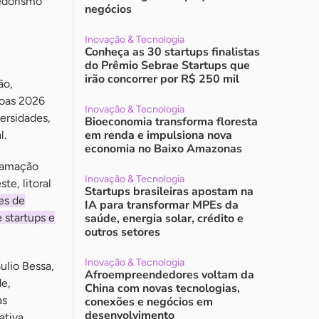
edorismo
negócios
Inovação & Tecnologia
Conheça as 30 startups finalistas
do Prêmio Sebrae Startups que
irão concorrer por R$ 250 mil
ão,
goas 2026
Inovação & Tecnologia
ersidades,
Bioeconomia transforma floresta
em renda e impulsiona nova
l.
economia no Baixo Amazonas
gramação
Inovação & Tecnologia
te, litoral
Startups brasileiras apostam na
es de
IA para transformar MPEs da
 startups e
saúde, energia solar, crédito e
outros setores
Inovação & Tecnologia
lio Bessa,
Afroempreendedores voltam da
de,
China com novas tecnologias,
as
conexões e negócios em
desenvolvimento
ativa.