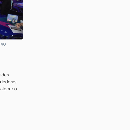
340
ades
ndedoras
talecer o