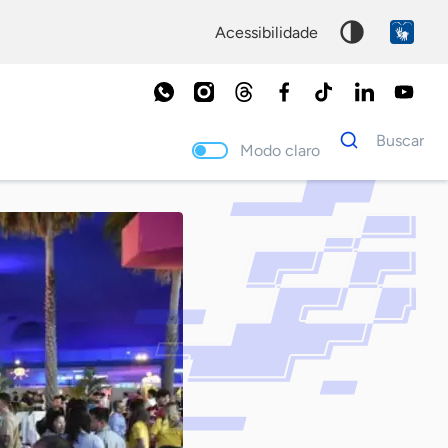
acessibilidade
Dados
Buscar
para
Modo claro
busca
Palavra
chave