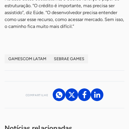
estruturação. “O crédito é importante, mas precisa ser
assistido”, diz Eúde. “O desenvolvedor precisa entender
como usar esse recurso, como acessar mercado. Sem isso,
o caminho fica muito mais difícil.”
GAMESCOM LATAM
SEBRAE GAMES
COMPARTILHE
Acesse nossos canais de atendimento
Ficou com alguma dúvida?
.
Se
você é um profissional da imprensa, entre em contato pelo
imprensa@sebrae.com.br
fale com a ASN em cada UF
ou
Notícias relacionadas