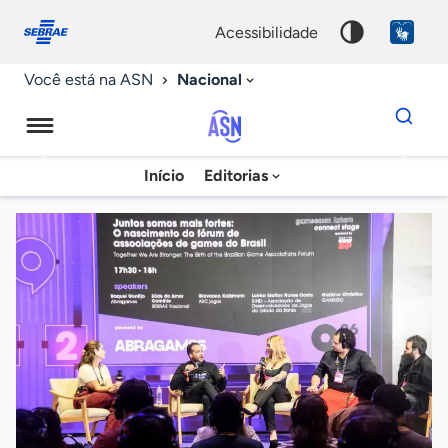
Fale
Acessibilidade
conosco
0
acessibilidade
9
Nacional
Você está na ASN
Dados
para
busca
Agência
Início
Editorias
Palavra
Sebrae
chave
de
Notícias